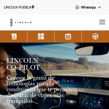
LINCOLN PUEBLA
Whatsapp
LINCOLN
CO-PILOT
Conoce la gama de
tecnologías para la
conducción que te permiten
disfrutar de viajes más
tranquilos